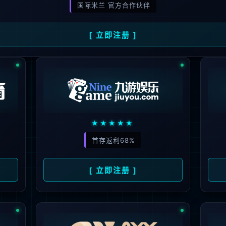
西甲焦点战前瞻：塞尔塔 VS 比利亚雷亚尔，谁能笑到
在足球的世界里，每一场比赛都充满了未知与激情。北京时间 8 月 31 日 2
西甲
2025.08.31
0
305
法甲：巴黎FCVS梅斯比赛分析
主队巴黎FC：升班马陷困境，主场成最后防线作为本赛季法甲升班马，巴
法甲
2025.08.31
0
301
再见，曼联！5000万欧，新哈兰德加盟那不勒斯在即，
据名记，足坛转会专家迪马济奥的最新报道，曼联前锋霍伊伦准备接受那不