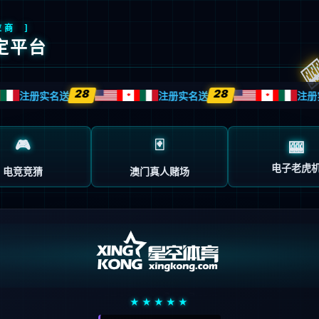
周日 014 德甲对决：沃夫斯堡主场迎战美因茨，实力
北京时间 8 月 31 日 21:30，德甲联赛第 3 轮将上演一场实力差距较为
德甲
2025.08.31
0
293
意甲霸权捍卫战！国米主场誓碾乌迪内斯，蓝黑风暴能
8.1-8.31【30中25】8.30中场回顾：011让胜+013双平 sp3.2-4.1命中
意甲
2025.08.31
0
276