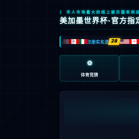
首页
nba
英超
意甲
法甲