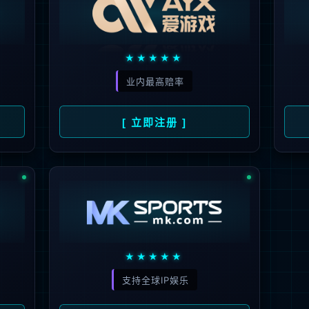
欧冠
2025.08.31
0
285
穆里尼奥遭费内巴切解雇，同日两位前曼联主帅于土超
当索尔斯克亚突然出现在土超联赛接手贝西克塔斯时，谁能想到这是一场精
欧冠
2025.08.31
0
324
势在必得？切尔西4000万欧正式报价巴萨中场费尔明
8月30日，转会市场又起波澜！名记罗马诺独家爆料，切尔西正式对巴萨中