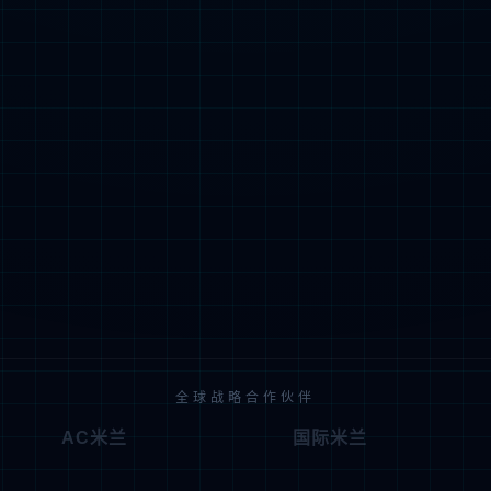
8大豪门围剿！尤文欧冠将遇皇马本菲卡，遭遇5大旧将
清晨的风像失眠的人在窗外敲着锣，城市的轮廓还带着被夜色掩盖的疲惫
欧冠
2025.08.30
0
276
系我们
优美主题
026参赛球队·(FIFA)官方网站-2026 FIFA World Cup 版权所有
XML地图