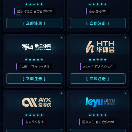
-已经加载完成-
关于我们
常见问题
广告服务
免责声明
联系我们
Powered By
Z-BlogPHP
Theme By
优美主题
Copyright© 2022-2026 世界杯2026参赛球队·(FIFA)官方网站-2026 FIFA World
Cup 版权所有
XML地图