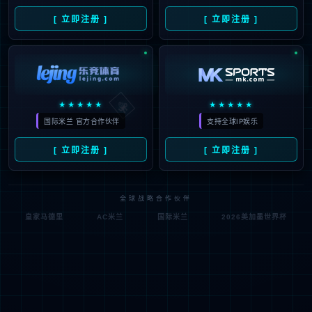
会焦点，英超两豪门激烈争抢
2026.03.07
0
179
意甲关键战来袭：那不勒斯坐镇主场，
都灵客场抢分求生
2026.03.07
0
162
莱万多夫斯基坦诚的评价凯恩：拜仁射
手即将真的打破我的德甲进球纪录
2026.03.07
0
171
法甲第25轮前瞻：争冠白热化，欧战资
格争夺进入关键阶段
2026.03.07
0
170