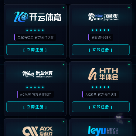
北京时间3月8日凌晨，英格兰足总杯八分之一决赛继续进行，
曼城出战，西甲联赛则迎来强强对决，毕尔巴鄂竞技主场对阵
巴萨，意甲联赛，尤文图斯登场亮相。
尤文图斯4-0比萨
4轮不胜的尤文图斯一步步跌出欧冠区，已经来到积分榜的第6
位，好在尤文图斯本场的对手是比萨。
上赛季的乙级联赛亚军升级后明显不适应，27轮战罢，比萨仅
仅取得1场胜利。经历了16轮不胜后，比萨和垫底的维罗纳积
分相同，排名第19位，落后安全区9分。按照这样的效率，比
赛提前降级不可避免。
第54分钟，接到伊尔迪兹的传中，坎比亚索头槌破门，尤文图