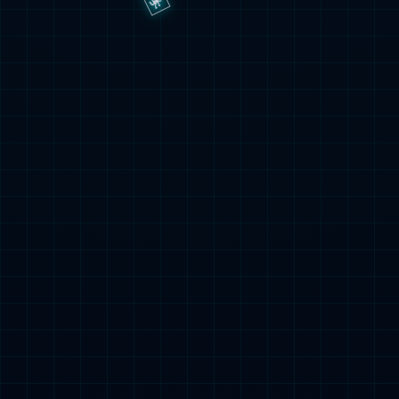
曼城几乎在下半场带球入场，第47分钟，接到萨维尼奥的直
塞，努内斯下底传中，奥莱利包抄踢空，后点的马尔穆什将球
打进。
第65分钟，奥莱利停球相当出色，之后送出传球，马尔穆什劲
射，梅开二度。
最终，曼城客场3-1战胜纽卡斯尔，晋级足总杯八强。两队53
天内四次交锋，曼城全部获胜。
曼联
欧冠
阿森纳
尤文
比萨
纽卡
曼城
巴萨
意甲
消息
资讯
纽卡斯尔
毕尔巴鄂竞技
尤文图斯
本文转载自互联网，如有侵权，联系删除
利物浦3-1复仇狼队，晋级足总杯8强，33岁萨拉赫连续进球展现实力
拜仁主场4-1大胜门兴，双线作战节奏稳固，孔帕尼高度赞扬球队比赛强度