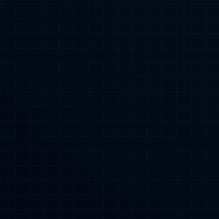
里夫斯空砍个人新高31分 
相关推荐