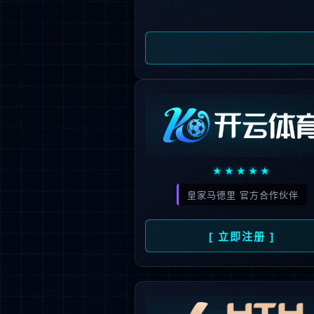
德甲
西甲
欧冠
关于我们
周五008 德甲：多特蒙德V
比赛时间：2026-05-09 2:30
多特蒙德近况：多特蒙德联赛
场0-1不敌门兴，吃到过去
外，其余7场进球数至少2球