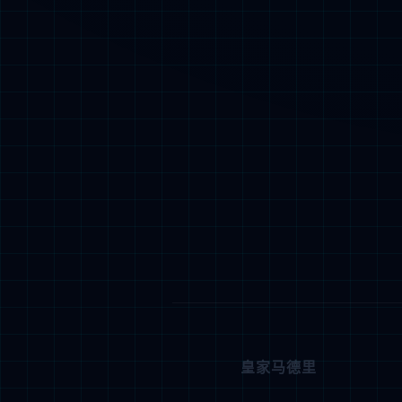
关于我们
常见问题
广告服务
免责声明
联
Powered By
Z-BlogPHP
Theme By
Copyright© 2022-2026 世界杯2