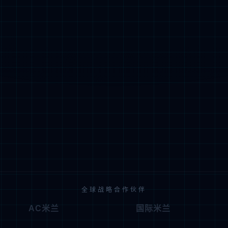
德甲
2026.05.06
0
131
樊振东德国赛季逆袭内幕：失利、质疑与巨额赞助，刘国梁一句话悬念
能想到，...
德甲
2026.03.09
0
214
系我们
优美主题
026参赛球队·(FIFA)官方网站-2026 FIFA World Cup 版权所有
XML地图