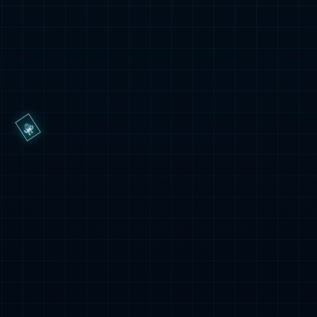
赛后不满判罚找裁判理论
赫罗纳0-1不敌马略卡，西甲最新积分
北京时间5月9日凌晨，德甲联赛将迎来一场焦点对话，多特蒙德坐镇威
伦球场...
德甲
2026.05.12
0
189
周五008 德甲：多特蒙德VS法兰克福比赛时间：2026-05-09 2:3...
德甲
2026.05.10
0
219