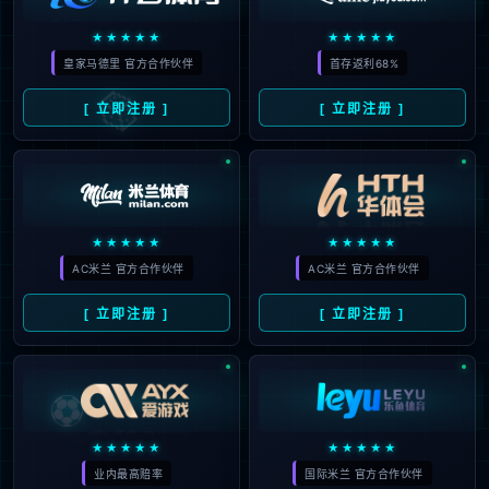
2026.03.06
0
175
讽刺！斯洛特带队成绩胜过克洛普，却
面临赛季末离队，利物浦换帅已在路上
2026.03.06
0
156
明智之举！姆巴佩拒绝欧冠次回合征战
曼城 罗德里戈重伤为他敲响警钟
2026.03.05
0
143
深度：斯洛特夺冠后战绩其实胜过克洛
普 但他熬不过这个夏天
2026.03.05
0
165
鲁尼长子替补得分吸引拉爵关注，下赛