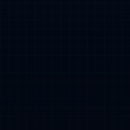
卡里克转正倒计时！曼联众将齐声
“挺卡”，重返欧冠大家一起涨薪
2026.05.10
0
120
树先生的尴尬：登贝莱带领巴黎晋级
欧冠决赛，姆巴佩与皇马止步八强
2026.05.08
0
156
阿森纳杀入决赛就进账1.25亿！20年
没进欧冠决赛，三个位置必须补强
2026.05.08
0
129
【重磅辩论】阿森纳若问鼎双冠，能
否超越“不败之师”的传奇地位？你的
看法是？
2026.05.07
0
116