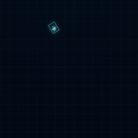
烈对决中揭晓。
多特蒙德
前瞻
多特
拜仁慕尼黑
欧冠
防守
锋线
德甲
联
赛
拜仁
消息资讯
吉拉西
孔帕尼
本文转载自互联网，如有侵权，联系删除
周日011意甲：萨索洛VS亚特兰大 最新精准数据库比分参考
热刺和纽卡有意引进佛罗伦萨中场法乔利，已初步试探性接触
相关推荐
阿森纳3个高点，欧冠决赛胜负手藏
在角旗杆
2026.05.12
0
188