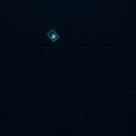
法甲——朗斯 VS 南特
2026.05.12
0
231
欧冠决赛对阵揭晓：法甲劲旅巴黎将
与英超强队阿森纳正面交锋
2026.05.10
0
203
第6次魔咒再现！随着巴黎6-5拜仁，
杀进欧冠决赛，稳坐法甲第一豪门，
登贝莱比肩C罗
2026.05.07
0
104
法甲第26轮焦点战：里昂VS巴黎FC
2026.03.08
0
163