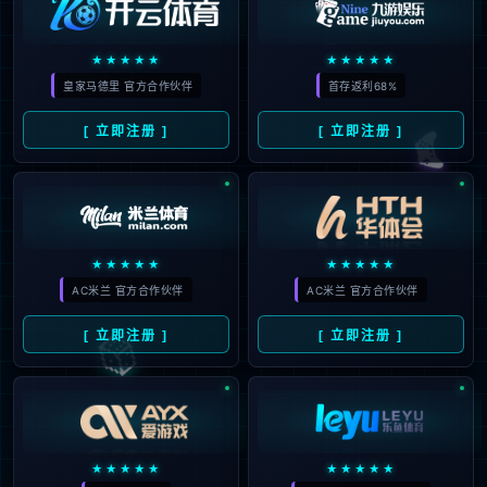
31轮联赛过后，朗斯成绩斐然，20胜4平7负积64分，位列积
分榜次席，距离榜首的圣日耳曼仅差6分，理论上还有争冠可
能。不过，保住第二名对朗斯而言更为现实，毕竟上赛季他们
仅排第八，本赛季进步显著。在联赛前15个主场，朗斯取得13
胜2负的佳绩，胜率高达86.67%，是法甲主场胜率最高的球
队，且主场从未与对手战平，风头一度盖过圣日耳曼。主场优
势较为明显。
今日方案已出，+qiu00230，每日无偿分享 战绩可查， 获取每
日精选二串方案
反观南特，32轮联赛后仅积23分，落后身前的欧塞尔5分，还
剩2轮联赛的情况下，若本轮无法赢球，将提前降级。南特客
场战绩糟糕，2胜5平9负，负率56.25%，近7个联赛客场未尝
胜绩且输掉5场。此外，南特进攻乏力，联赛场均进球不足1
个，缺乏稳定高效的得分手。综合来看，朗斯主场称雄希望更