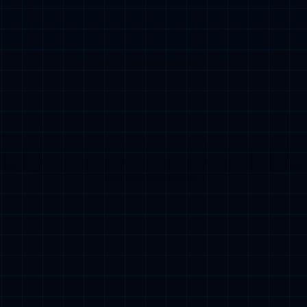
意甲前瞻：AC米兰VS国际米兰 内幕消息出炉
主队（AC 米兰）AC 米兰本赛季主打高位压迫与快速转换战术，在主教
教...
意甲
2026.03.09
0
217
前言：北京时间2026年3月9日01:00，意甲第28轮焦点战正式打响，排名.
意甲
2026.03.08
0
221