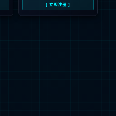
宝贵人才，我们会像珍视宝藏一样对待他。”他还谈到了科莫阵中的
的球员潜力巨大，且皇马拥有回购权，不会轻易放走他。对于即将到
不会决定一切，但对保持球队良好状态非常重要。
安德烈：模板卡塞米罗+坎特，1700万不贵
万欧元（含奖金）签下科林蒂安19岁中场安德烈，米兰新闻网采访了
rques，深入了解这位新星的特点。记者介绍安德烈是一名现代型后腰，身体
能攻善守。他将安德烈比作拥有卡塞米罗的力量和后防存在感，以及
欧元的转会价格，记者称合适，如果他能适应意大利足球的战术，两
意甲的比赛节奏和战术位置感是关键，并以当年效力国米的巴西球员
同样重要的。
巴西记者