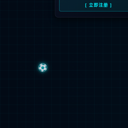
奥是我们青训营培养出来的
斯，认为这位出自皇马青训
德比，马洛塔表示这场比赛
消息来源：马洛塔赛前采访
5 - 巴西记者详解米兰新援
随着AC米兰接近以1700
者Andersinho Ma
能力出色、具备组织能力，
奔跑覆盖能力。对1700万
能翻倍。但他也提醒，适应
例，说明天赋外，适应能力
消息来源：米兰新闻网采访