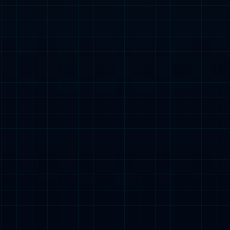
由于本赛季意甲球队在欧冠表现不佳，意大利国家队也再次错失世界杯
都是穷哥...
意甲
2026.05.10
0
121
利物浦青训瑰宝柯蒂斯·琼斯的未来彻底走向十字路口。据转会记者斯基
6日爆...
意甲
2026.05.06
0
152
意大利 - 意甲联赛 . 第28轮 AC米兰 vs 国际米兰赛事分析:国际米...
意甲
2026.03.09
0
237