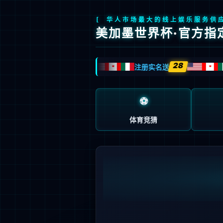
首页
意甲
正文
一日意甲动向：
2026.03.06
172
0
首页
nba
英超
意甲
法甲