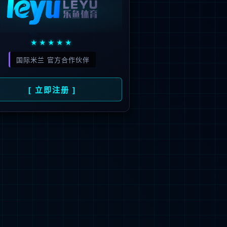
及时制止
3
【一竞技】意甲：亚特兰大真核或离队，沙特开10倍薪水挖人
4
独行侠此前希望3年1.2亿续约欧文 但现在情况变了
5
意甲媒体透露：米兰为天才中场贾沙里报价3000万欧元，布鲁日俱乐部要价3500万欧元
6
世俱杯：巴黎圣曼VS马竞
的0-0比
7
法布雷加斯点兵点将，科莫意甲引援狂潮，2000万锁定中卫
到了密集
8
西媒：皇马接近与球队“第12人”续约，已达成原则性协议
给次回合做
热评文章
瓦萨 VS 库普斯
8/29 意甲双战！米兰欲破莱切防线止颓？克雷莫纳vs萨索洛 莱切vsAC米兰
对于皮奥
27岁日本球星梅开二度，助攻无敌！现场视角惊艳德甲比赛
员……皮
重磅！哈维·阿隆索新闻发布会直播来袭，利物浦名帅或揭秘冠军联赛战术布局！