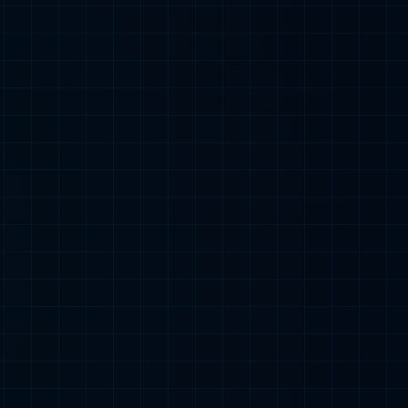
尼科·帕
德甲联赛。樊振东3-0横扫豪格，没料到方博和周雨这样评价
来的米兰
7战2胜！瓜帅：一切都不顺 大嘴主持：他这周内就离队
德国国家德比前瞻：最强锋线对决铁壁防守，拜仁多特争夺关键三分
法布雷加斯点兵点将，科莫意甲引援狂潮，2000万锁定中卫
标签列表
巴西足球记
强壮、奔跑
球员
(220)
消息资讯
(778)
坎特般的
进攻
(172)
欧冠
(873)
年后身价可
万佩塔为
防守
(137)
皇家马德里
(149)
比赛
(583)
曼城
(287)
米兰
(141)
意甲
(360)
利物浦
(267)
罗马
(209)