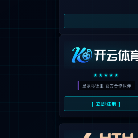
德甲
西甲
欧冠
1 - 小法有能！科莫本赛
关于我们
在意大利杯半决赛首回合0
注。据统计，科莫本赛季两
（其中一场意大利杯通过点
教的球队，在面对联赛顶级
消息来源：赛事数据统计
2 - 巴斯托尼客场再遭球
在今天凌晨的意大利杯比赛
赛中因假摔导致对手被罚下
对此，比赛解说嘉宾、意大